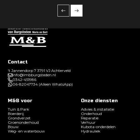
TERUG NAAR DE STARTPAGINA
Contact
't Jannendorp 7 3791 VJ Achterveld
info@lmbburgsteden.nl
0342-451986
06-82047734 (Alleen WhatsApp)
M&B voor
Onze diensten
Tuin & Park
Advies & installatie
Boerderij
Onderhoud
Grondverzet
Reparatie
Groenonderhoud
Verhuur
Bouw
Kubota-onderdelen
Weg- en waterbouw
Hydrauliek