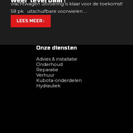
weer leverbaar!
vrachtwagen uitvoering is klaar voor de toekomst!
58 pk uitschuifbare voorwielen …
LEES MEER
Onze diensten
Advies & installatie
Onderhoud
Reparatie
Verhuur
Kubota-onderdelen
Hydrauliek