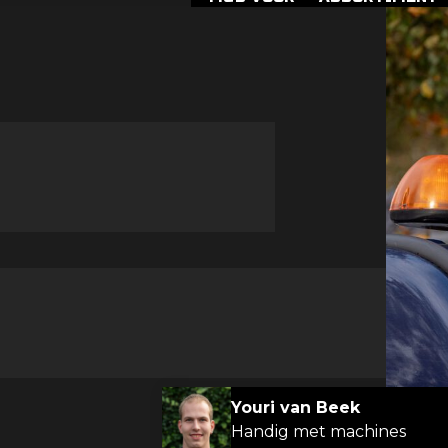
Youri van Beek
Handig met machines